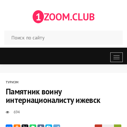
1
ZOOM.CLUB
Откр
меню
ТУРИЗМ
Памятник воину
интернационалисту ижевск
694