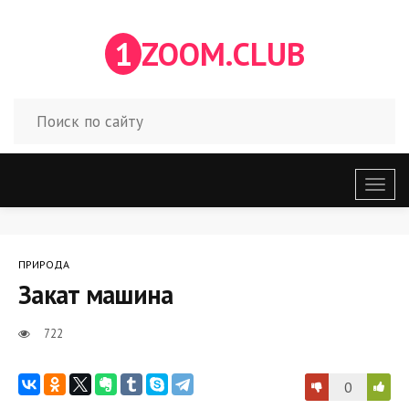
1
ZOOM.CLUB
Откр
меню
ПРИРОДА
Закат машина
722
0