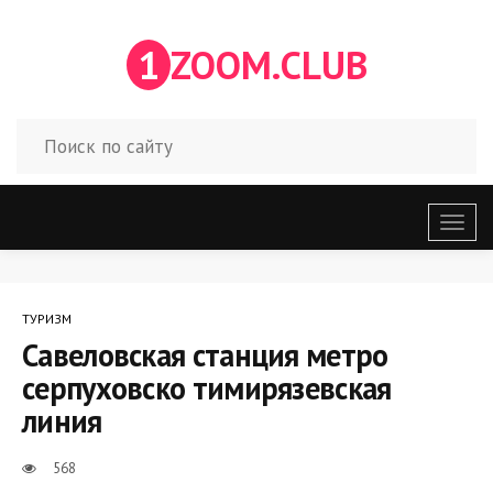
1
ZOOM.CLUB
Откр
меню
ТУРИЗМ
Савеловская станция метро
серпуховско тимирязевская
линия
568