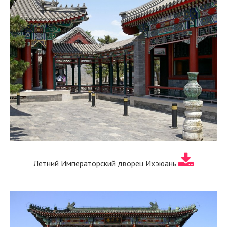
Летний Императорский дворец Ихэюань