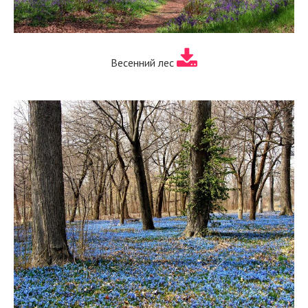
Весенний лес