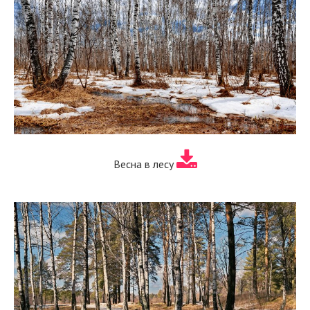
Весна в лесу