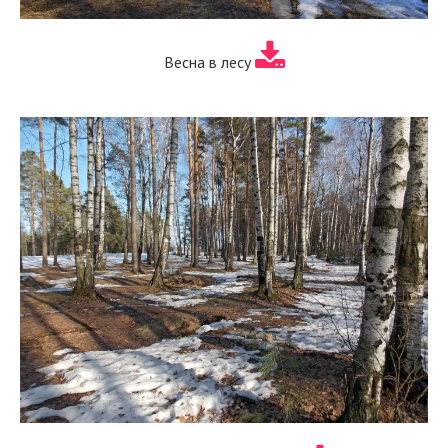
Весна в лесу