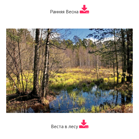
Ранняя Весна
Веста в лесу