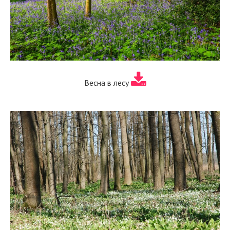
Весна в лесу