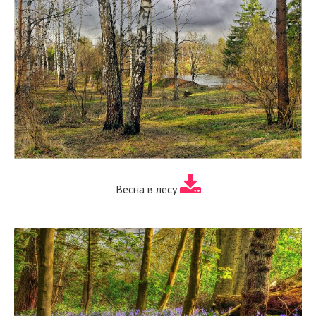
Весна в лесу