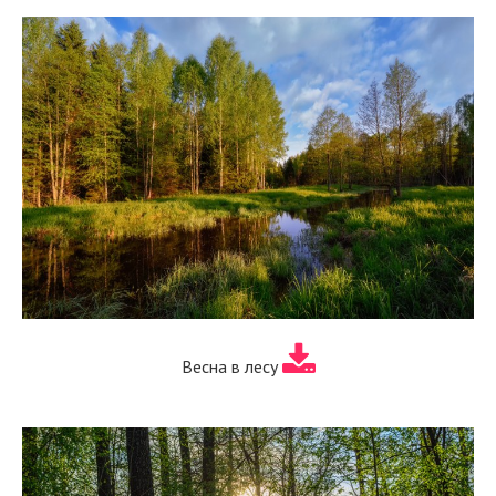
Весна в лесу