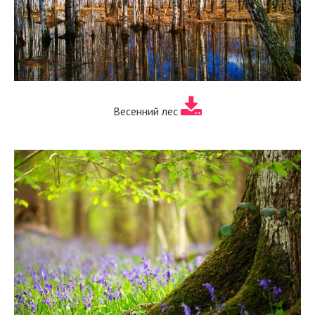
Весенний лес