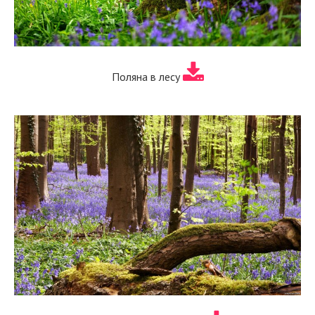
Поляна в лесу