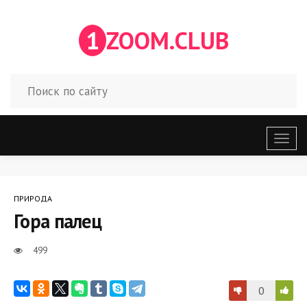
1
ZOOM.CLUB
Откр
меню
ПРИРОДА
Гора палец
499
0