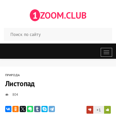
1
ZOOM.CLUB
Откр
меню
ПРИРОДА
Листопад
804
+1