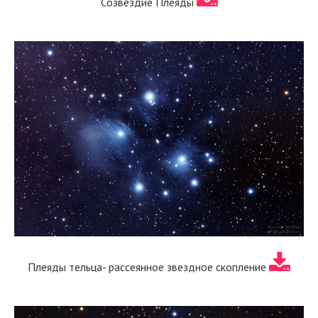
Созвездие Плеяды
Плеяды тельца- рассеянное звездное скопление