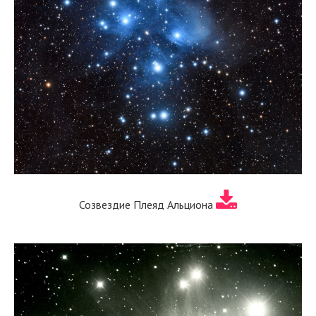
Созвездие Плеяд Альциона