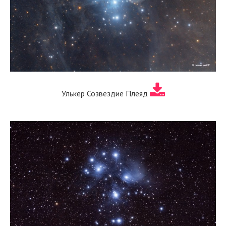
Улькер Созвездие Плеяд