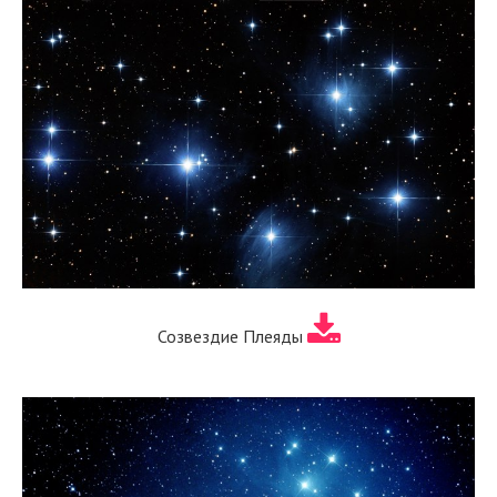
Созвездие Плеяды