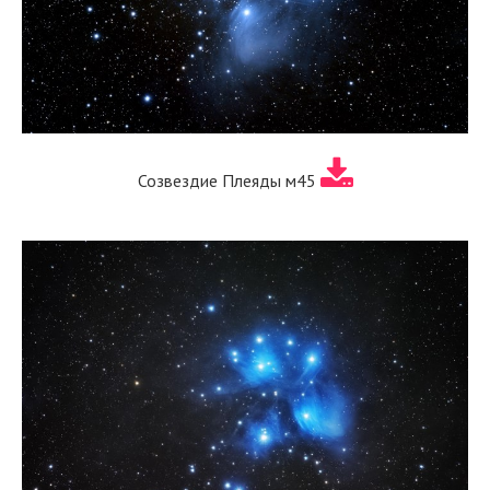
Созвездие Плеяды м45