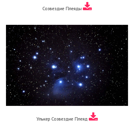
Созвездие Плеяды
Улькер Созвездие Плеяд