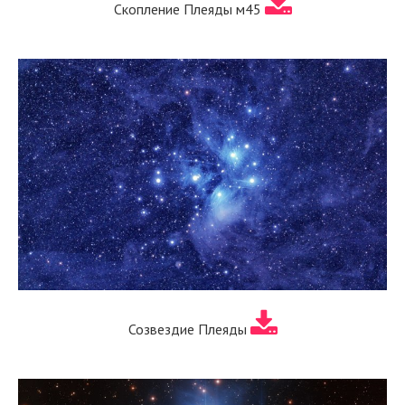
Скопление Плеяды м45
Созвездие Плеяды