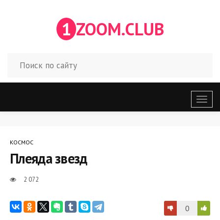
1
ZOOM.CLUB
Откр
меню
КОСМОС
Плеяда звезд
2 072
0