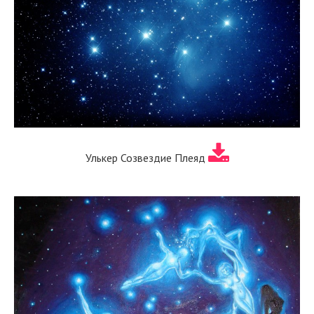
Улькер Созвездие Плеяд