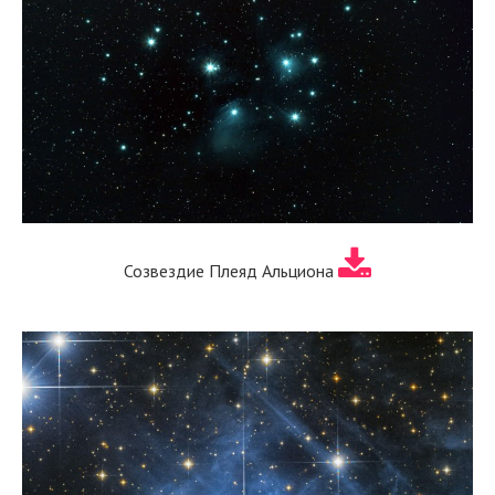
Созвездие Плеяд Альциона