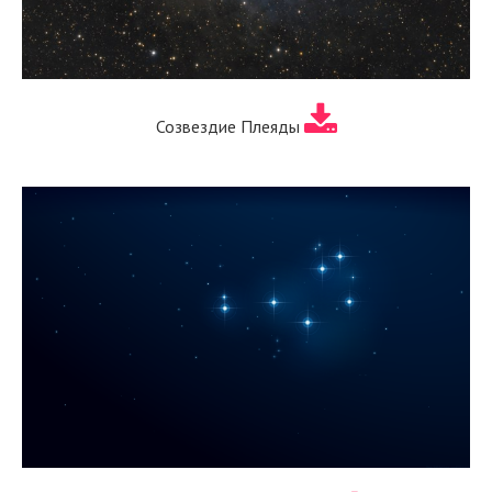
Созвездие Плеяды