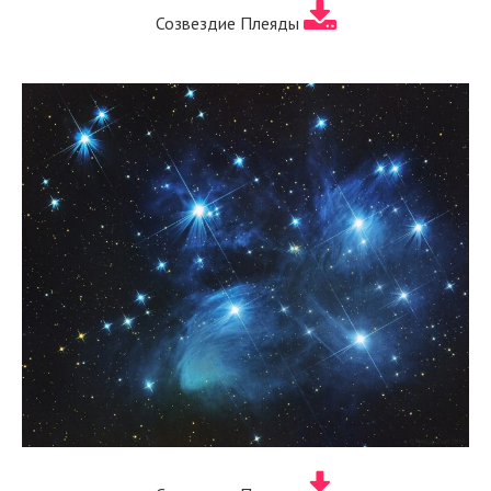
Созвездие Плеяды