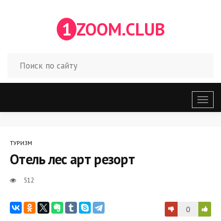
1
ZOOM.CLUB
Откр
меню
ТУРИЗМ
Отель лес арт резорт
512
0