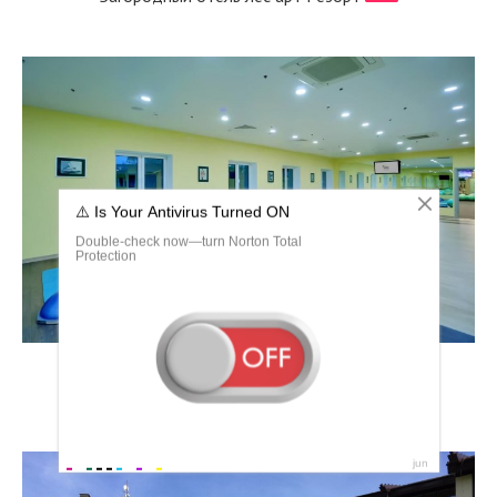
Дорохово лес арт Резорт