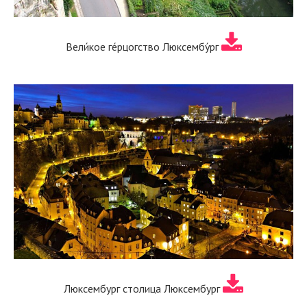
Вели́кое ге́рцогство Люксембу́рг
Люксембург столица Люксембург