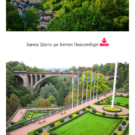
Замок Шато де Бегген Люксембург