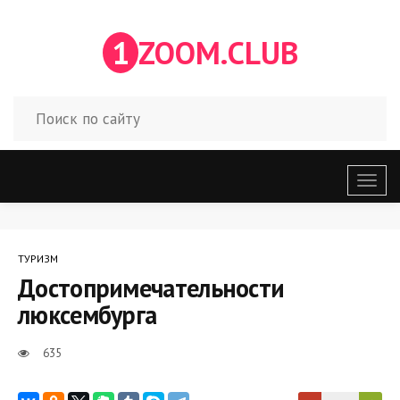
1
ZOOM.CLUB
Откр
меню
ТУРИЗМ
Достопримечательности
люксембурга
635