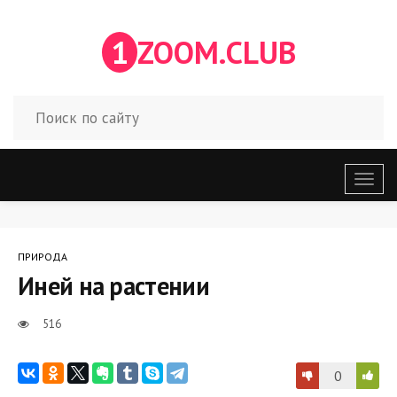
1
ZOOM.CLUB
Откр
меню
ПРИРОДА
Иней на растении
516
0