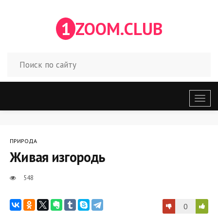
1
ZOOM.CLUB
Откр
меню
ПРИРОДА
Живая изгородь
548
0