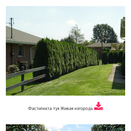
Фастигиата туя Живая изгородь