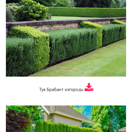
Туя Брабант изгородь