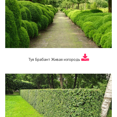
Туя Брабант Живая изгородь