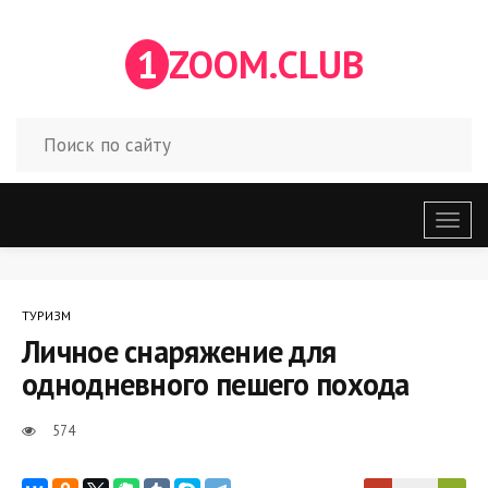
1
ZOOM.CLUB
Откр
меню
ТУРИЗМ
Личное снаряжение для
однодневного пешего похода
574