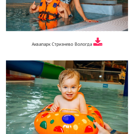
Аквапарк Стризнево Вологда