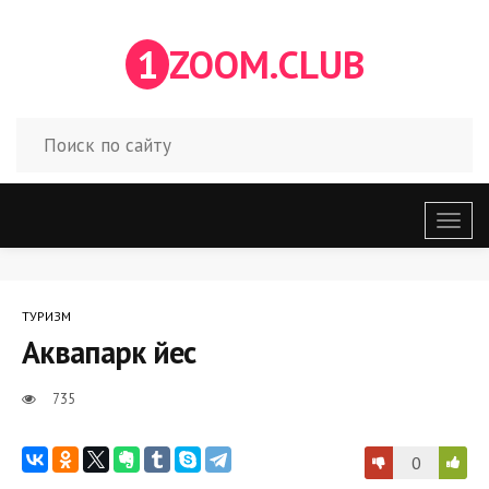
1
ZOOM.CLUB
Откр
меню
ТУРИЗМ
Аквапарк йес
735
0