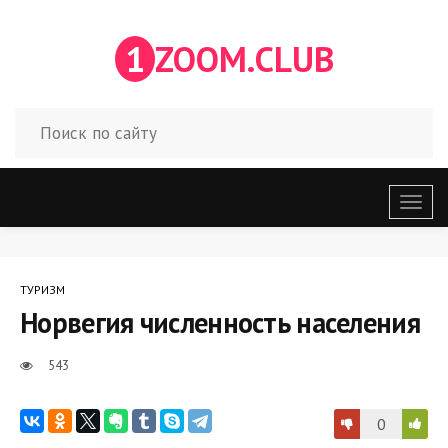
1
ZOOM.CLUB
Откр
меню
ТУРИЗМ
Норвегия численность населения
543
0