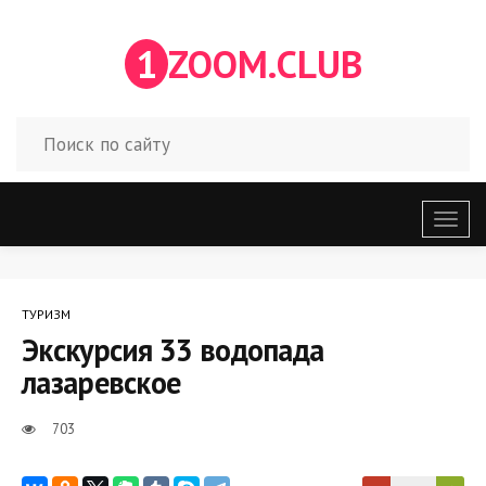
1
ZOOM.CLUB
Откр
меню
ТУРИЗМ
Экскурсия 33 водопада
лазаревское
703