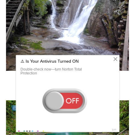
Ущелье Джегош 33 водопада