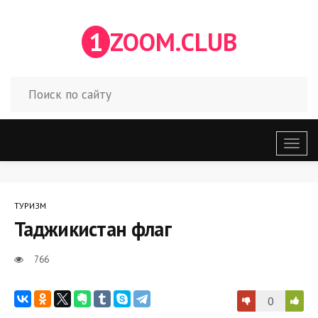
1
ZOOM.CLUB
Откр
меню
ТУРИЗМ
Таджикистан флаг
766
0