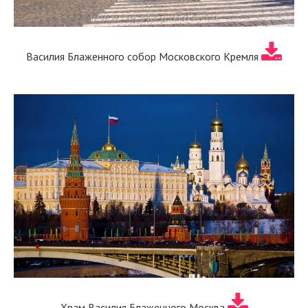
Василия Блаженного собор Московского Кремля
Храм Василия Блаженного Москва