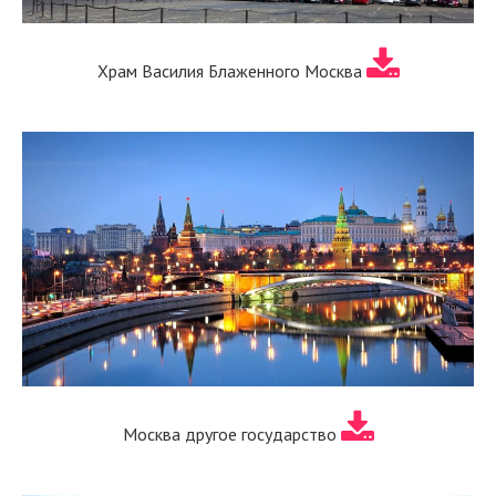
Храм Василия Блаженного Москва
Москва другое государство