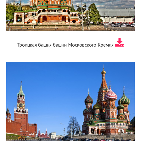
Троицкая башня башни Московского Кремля