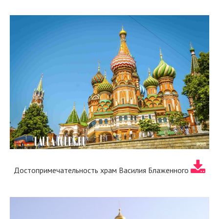
Достопримечательность храм Василия Блаженного