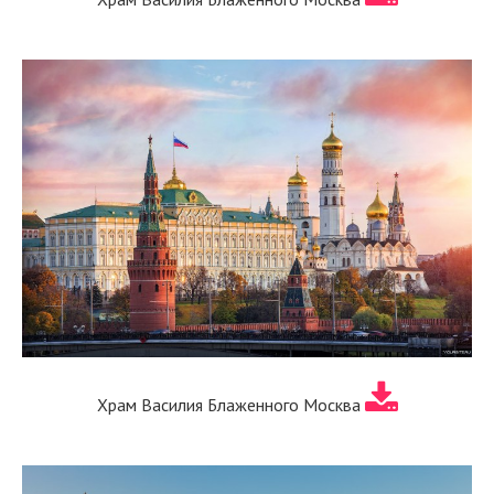
Храм Василия Блаженного Москва