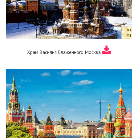
Храм Василия Блаженного Москва