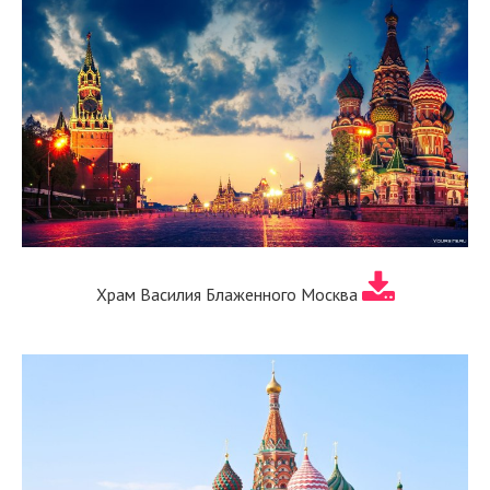
Храм Василия Блаженного Москва