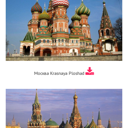
Москва Krasnaya Ploshad