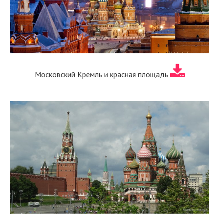
Московский Кремль и красная площадь