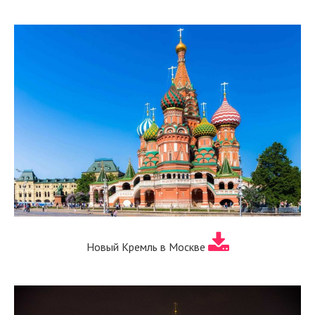
Новый Кремль в Москве