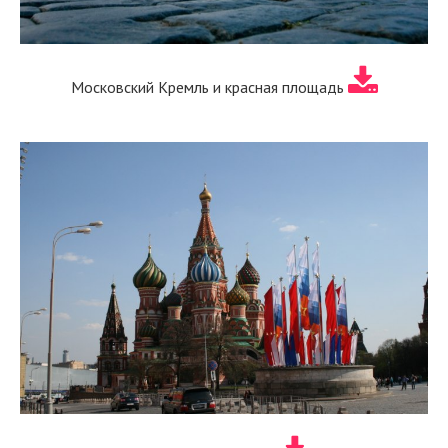
Московский Кремль и красная площадь