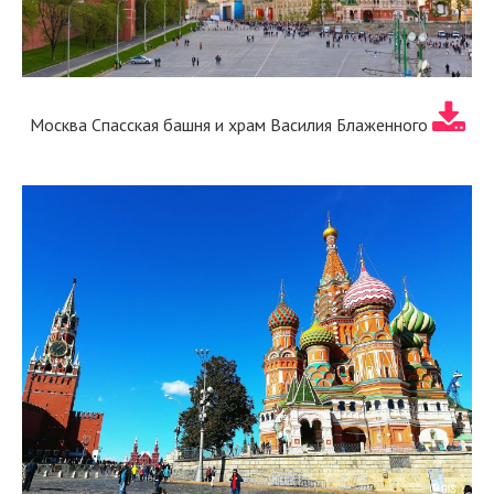
Москва Спасская башня и храм Василия Блаженного