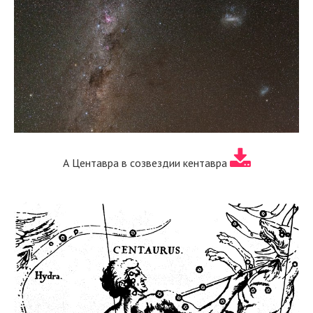
А Центавра в созвездии кентавра