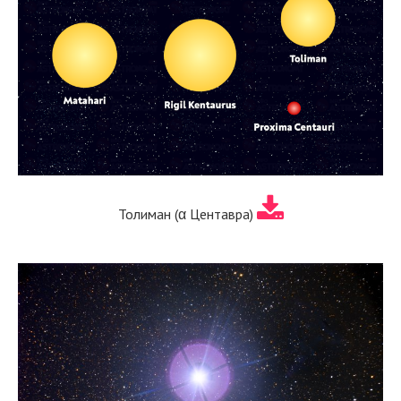
Толиман (α Центавра)