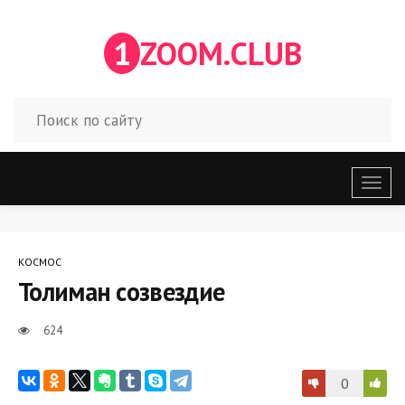
1
ZOOM.CLUB
Откр
меню
КОСМОС
Толиман созвездие
624
0