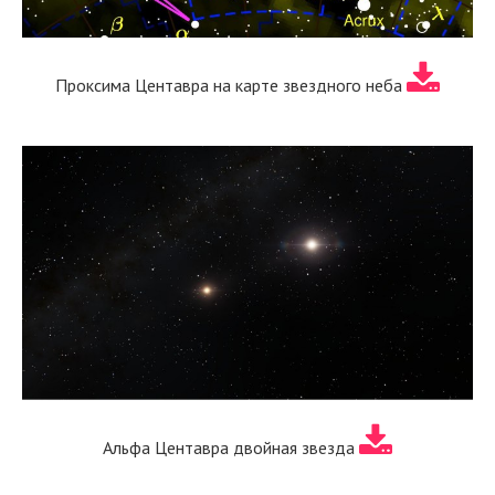
Проксима Центавра на карте звездного неба
Альфа Центавра двойная звезда