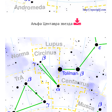
Альфа Центавра звезда