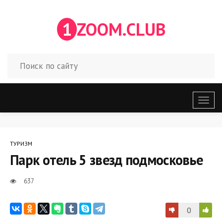
1
ZOOM.CLUB
Откр
меню
ТУРИЗМ
Парк отель 5 звезд подмосковье
637
0