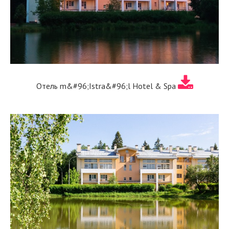
Отель m&#96;Istra&#96;l Hotel & Spa